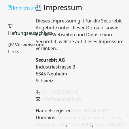
Impressum
Impressum
Dieses Impressum gilt für die Securebit
Angebote unter dieser Domain, sowie
Haftungsausschluss
für alle Webseiten und Dienste von
Securebit, welche auf dieses Impressum
Verweise und
verlinken.
Links
Securebit AG
Industriestrasse 3
6345 Neuheim
Schweiz
+41 41 519 00 44
info@securebit.ch
Handelsregister:
CHE-496.462.993
Domains:
securebit.ch
,
securebit.cloud
,
securebit.info
,
securebit.li
,
securebit.dev