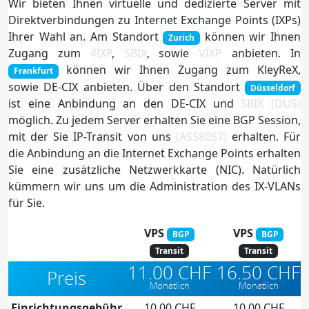
Wir bieten Ihnen virtuelle und dedizierte Server mit
Direktverbindungen zu Internet Exchange Points (IXPs)
Ihrer Wahl an. Am Standort
können wir Ihnen
Zurich
Zugang zum
4IXP
,
SBIX
, sowie
VIXP
anbieten. In
können wir Ihnen Zugang zum KleyReX,
Frankfurt
sowie DE-CIX anbieten. Über den Standort
Düsseldorf
ist eine Anbindung an den DE-CIX und
SBIX (DUS)
möglich. Zu jedem Server erhalten Sie eine BGP Session,
mit der Sie IP-Transit von uns
(AS58057)
erhalten. Für
die Anbindung an die Internet Exchange Points erhalten
Sie eine zusätzliche Netzwerkkarte (NIC). Natürlich
kümmern wir uns um die Administration des IX-VLANs
für Sie.
VPS
VPS
BGP
BGP
Transit
Transit
11.00 CHF
16.50 CHF
Preis
Monatlich
Monatlich
Einrichtungsgebühr
10.00 CHF
10.00 CHF