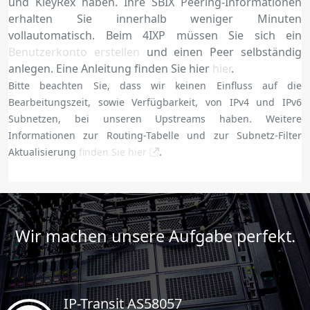
und KleyRex haben. Ihre SBIX Peering-Informationen
erhalten Sie innerhalb weniger Minuten
vollautomatisch. Beim 4IXP müssen Sie sich ein
Benutzerkonto erstellen
und einen Peer selbständig
anlegen. Eine Anleitung finden Sie hier
hier
.
Bitte beachten Sie, dass wir keinen Einfluss auf die
Bearbeitungszeit, sowie Verfügbarkeit, von IPv4 und IPv6
Subnetzen, bei unseren Upstreams haben. Weitere
Informationen zur Routing-Tabelle und zur Subnetz-Filter
Aktualisierung
finden Sie hier
.
Wir machen unsere Aufgabe perfekt.
IP-Transit AS58057