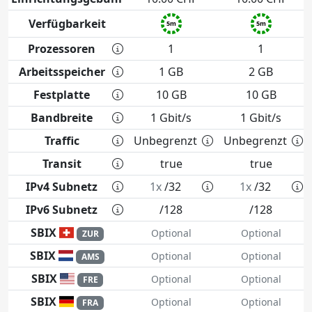
Verfügbarkeit
5m
5m
Prozessoren
1
1
Arbeitsspeicher
1 GB
2 GB
Festplatte
10 GB
10 GB
Bandbreite
1 Gbit/s
1 Gbit/s
Traffic
Unbegrenzt
Unbegrenzt
Transit
true
true
IPv4 Subnetz
1x
/32
1x
/32
IPv6 Subnetz
/128
/128
SBIX
Optional
Optional
ZUR
SBIX
Optional
Optional
AMS
SBIX
Optional
Optional
FRE
SBIX
Optional
Optional
FRA