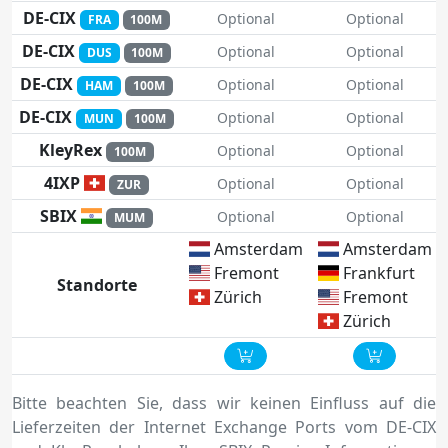
DE-CIX
Optional
Optional
FRA
100M
DE-CIX
Optional
Optional
DUS
100M
DE-CIX
Optional
Optional
HAM
100M
DE-CIX
Optional
Optional
MUN
100M
KleyRex
Optional
Optional
100M
4IXP
Optional
Optional
ZUR
SBIX
Optional
Optional
MUM
Amsterdam
Amsterdam
Fremont
Frankfurt
Standorte
Zürich
Fremont
Zürich
Bitte beachten Sie, dass wir keinen Einfluss auf die
Lieferzeiten der Internet Exchange Ports vom DE-CIX