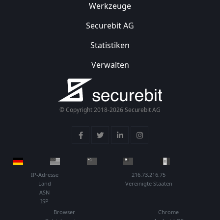
Werkzeuge
Securebit AG
Statistiken
Verwalten
© Copyright 2018-2026 Securebit AG
IP-Adresse
216.73.216.75
Land
Vereinigte Staaten
ASN
ISP
Browser
Chrome