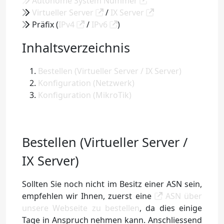
Autonome System Nummer
Virtueller Server
/
IX Server
Präfix (
IPv4
/
IPv6
)
Inhaltsverzeichnis
Bestellen (Virtueller Server / IX Server)
Konfiguration (Netzwerk)
Konfiguration (MikroTik)
Bestellen (Virtueller Server /
IX Server)
Sollten Sie noch nicht im Besitz einer ASN sein,
empfehlen wir Ihnen, zuerst eine
ASN über
unsere Webseite zu bestellen
, da dies einige
Tage in Anspruch nehmen kann. Anschliessend