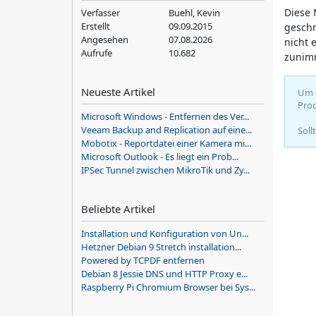
Diese 
Verfasser
Buehl, Kevin
Erstellt
09.09.2015
geschr
Angesehen
07.08.2026
nicht 
Aufrufe
10.682
zunim
Neueste Artikel
Um d
Prod
Microsoft Windows - Entfernen des Ver...
Veeam Backup and Replication auf eine...
Soll
Mobotix - Reportdatei einer Kamera mi...
Microsoft Outlook - Es liegt ein Prob...
IPSec Tunnel zwischen MikroTik und Zy...
Beliebte Artikel
Installation und Konfiguration von Un...
Hetzner Debian 9 Stretch installation...
Powered by TCPDF entfernen
Debian 8 Jessie DNS und HTTP Proxy e...
Raspberry Pi Chromium Browser bei Sys...