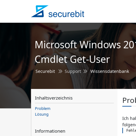
Microsoft Windows 201
Cmdlet Get-User
Securebit
Support
Wissensdatenbank
Inhaltsverzeichnis
Pro
Problem
Lösung
Ich ha
folgen
Informationen
 Feh