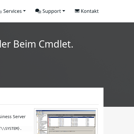
Services
Support
Kontakt
ler Beim Cmdlet.
iness Server
T\\SYSTEM}.