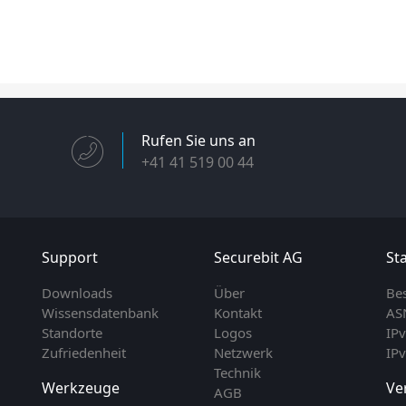
Rufen Sie uns an
+41 41 519 00 44
Support
Securebit AG
Sta
Downloads
Über
Be
Wissensdatenbank
Kontakt
AS
Standorte
Logos
IP
Zufriedenheit
Netzwerk
IP
Technik
Werkzeuge
Ve
AGB