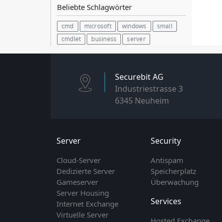
Beliebte Schlagwörter
cmd
microsoft
windows
small
cmdlet
business
server
Securebit AG
Industriestrasse 3
6345 Neuheim
Server
Security
Cloud-Server
Antispam
Dedizierte Server
Speicherplatz
Gameserver
Überwachung
Server Housing
Services
Internet Exchange
Virtuelle Server
Hosted Exchange