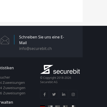
Schreiben Sie uns eine E-
Mail
info@securebit.ch
tistiken
sucher
© Copyright 2018-2026
N Zuweisungen
Securebit AG
v4 Zuweisungen
v6 Zuweisungen
rwalten