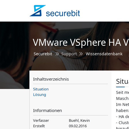
VMware VSphere HA Vi
Securebit
Support
Wissensdatenbank
Inhaltsverzeichnis
Situ
Situation
Seit m
Lösung
Maschi
Im Net
Informationen
haben
- HA d
Verfasser
Buehl, Kevin
- Clus
Erstellt
09.02.2016
hinzu