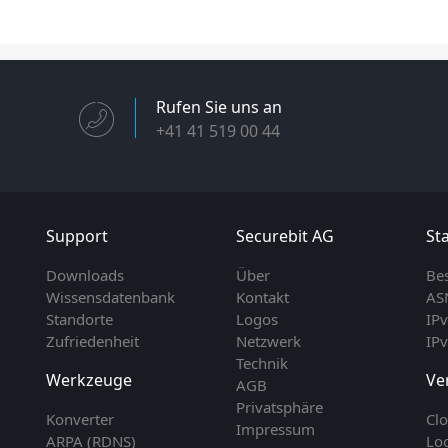
Rufen Sie uns an
+41 41 519 00 44
Support
Securebit AG
Sta
Downloads
Über
Be
Wissensdatenbank
Kontakt
AS
Standorte
Logos
IP
Zufriedenheit
Netzwerk
IP
Technik
Werkzeuge
Ve
AGB
Privatsphäre
Konverter
Cl
Impressum
ARPA (RDNS)
Lo