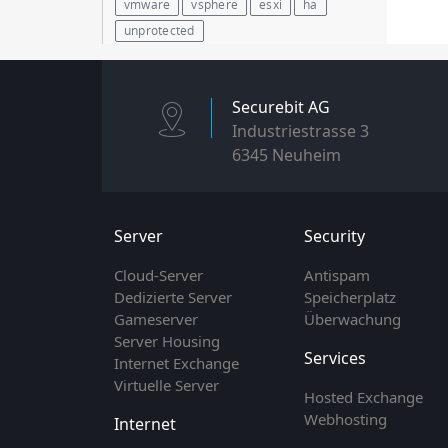
vmware
vsphere
esxi
ha
unprotected
Securebit AG
Industriestrasse 3
6345 Neuheim
Server
Security
Cloud-Server
Antispam
Dedizierte Server
Speicherplatz
Gameserver
Überwachung
Server Housing
Services
Internet Exchange
Virtuelle Server
Hosted Exchange
Webhosting
Internet