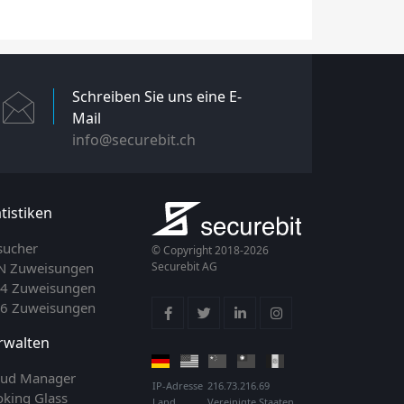
Schreiben Sie uns eine E-
Mail
info@securebit.ch
tistiken
sucher
© Copyright 2018-2026
N Zuweisungen
Securebit AG
v4 Zuweisungen
v6 Zuweisungen
rwalten
oud Manager
IP-Adresse
216.73.216.69
oking Glass
Land
Vereinigte Staaten