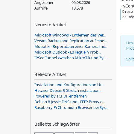
Angesehen
05.08.2026
- vCen
Aufrufe
13.578
Diese
es mö
Neueste Artikel
Microsoft Windows - Entfernen des Ver...
Veeam Backup and Replication auf eine...
Um d
Mobotix - Reportdatei einer Kamera mi...
Prod
Microsoft Outlook - Es liegt ein Prob...
IPSec Tunnel zwischen MikroTik und Zy...
Soll
Beliebte Artikel
Installation und Konfiguration von Un...
Hetzner Debian 9 Stretch installation...
Powered by TCPDF entfernen
Debian 8 Jessie DNS und HTTP Proxy e...
Raspberry Pi Chromium Browser bei Sys...
Beliebte Schlagwörter