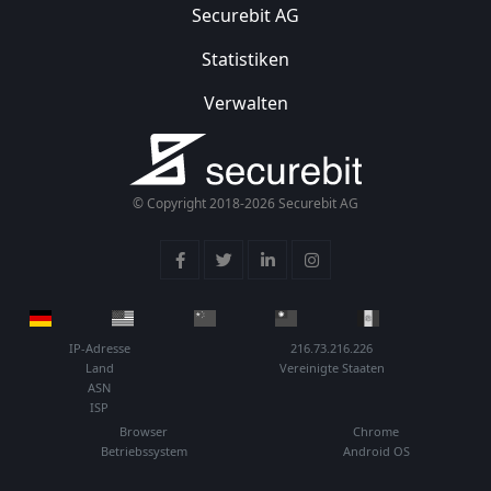
Securebit AG
Statistiken
Verwalten
© Copyright 2018-2026 Securebit AG
IP-Adresse
216.73.216.226
Land
Vereinigte Staaten
ASN
ISP
Browser
Chrome
Betriebssystem
Android OS