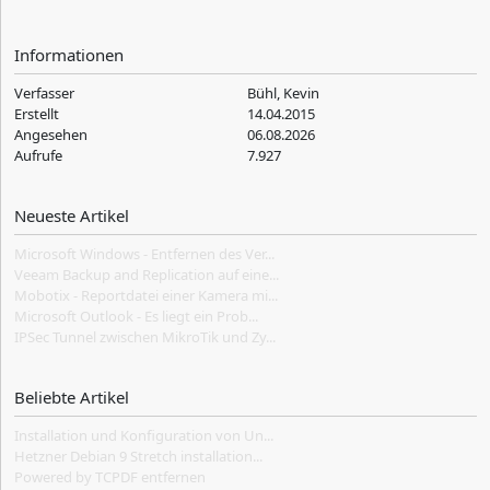
Informationen
Verfasser
Bühl, Kevin
Erstellt
14.04.2015
Angesehen
06.08.2026
Aufrufe
7.927
Neueste Artikel
Microsoft Windows - Entfernen des Ver...
Veeam Backup and Replication auf eine...
Mobotix - Reportdatei einer Kamera mi...
Microsoft Outlook - Es liegt ein Prob...
IPSec Tunnel zwischen MikroTik und Zy...
Beliebte Artikel
Installation und Konfiguration von Un...
Hetzner Debian 9 Stretch installation...
Powered by TCPDF entfernen