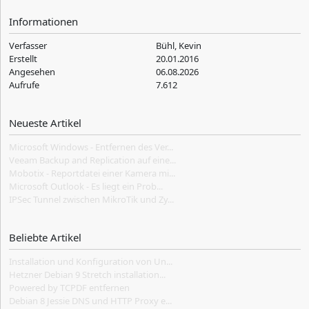
Informationen
Verfasser
Bühl, Kevin
Erstellt
20.01.2016
Angesehen
06.08.2026
Aufrufe
7.612
Neueste Artikel
Microsoft Windows - Entfernen des Ver...
Veeam Backup and Replication auf eine...
Mobotix - Reportdatei einer Kamera mi...
Microsoft Outlook - Es liegt ein Prob...
IPSec Tunnel zwischen MikroTik und Zy...
Beliebte Artikel
Installation und Konfiguration von Un...
Hetzner Debian 9 Stretch installation...
Powered by TCPDF entfernen
Debian 8 Jessie DNS und HTTP Proxy e...