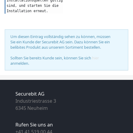
Installationsquellen gültig 
sind, und starten Sie die 
Installation erneut.
Um diesen Eintrag vollständig sehen zu können, müssen
Sie ein Kunde der Securebit AG sein. Dazu können Sie ein
belibites Produkt aus unserem Sortiment bestellen.
Sollten Sie bereits Kunde sein, können Sie sich
hier
anmelden.
Securebit AG
Industriestrasse 3
6345 Neuheim
Rufen Sie uns an
+41 41 519 00 44