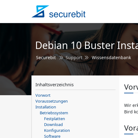
Debian 10 Buster Insta
Securebit
Support
Wissensdatenbank
Inhaltsverzeichnis
Vor
Vorwort
Voraussetzungen
Wir er
Installation
Bird k
Betriebssystem
Festplatten
Download
Vor
Konfiguration
Software