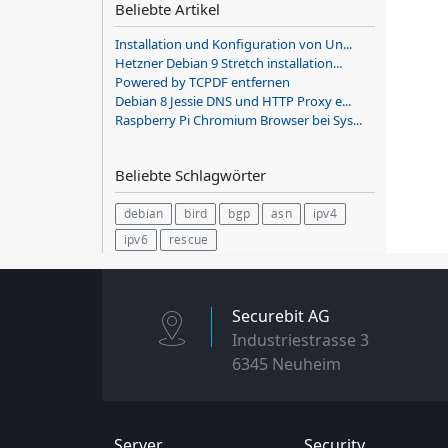
Beliebte Artikel
Installation und Konfiguration von Un...
Hetzner Debian 9 Stretch installation...
Powered by TCPDF entfernen
Debian 8 Jessie DNS und HTTP Proxy e...
Raspberry Pi Chromium Browser bei Sys...
Beliebte Schlagwörter
debian
bird
bgp
asn
ipv4
ipv6
rescue
Securebit AG
Industriestrasse 3
6345 Neuheim
Server
Security