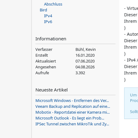
Abschluss
- Virtu
Bird
Dieser
IPv4
Ihrem 
IPv6
)
- Aut
Informationen
Dieser
Ihrem 
Verfasser
Bühl, Kevin
)
Erstellt
16.01.2020
- IPv4
Aktualisiert
07.06.2020
Dieser
Angesehen
04.08.2026
Aufrufe
3.392
Ihrem 
)
Neueste Artikel
Um d
Microsoft Windows - Entfernen des Ver...
Prod
Veeam Backup and Replication auf eine...
Soll
Mobotix - Reportdatei einer Kamera mi...
Microsoft Outlook - Es liegt ein Prob...
IPSec Tunnel zwischen MikroTik und Zy...