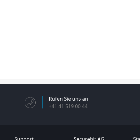
Rufen Sie uns an
+41 41 519 00 44
Support
Securebit AG
Sta