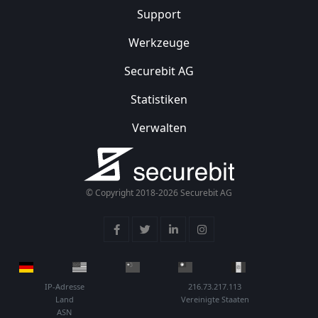
Support
Werkzeuge
Securebit AG
Statistiken
Verwalten
© Copyright 2018-2026 Securebit AG
IP-Adresse
216.73.217.113
Land
Vereinigte Staaten
ASN