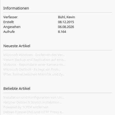
Informationen
Verfasser
Bühl, Kevin
Erstellt
08.12.2015
Angesehen
06.08.2026
Aufrufe
8.164
Neueste Artikel
Microsoft Windows - Entfernen des Ver...
Veeam Backup and Replication auf eine...
Mobotix - Reportdatei einer Kamera mi...
Microsoft Outlook - Es liegt ein Prob...
IPSec Tunnel zwischen MikroTik und Zy...
Beliebte Artikel
Installation und Konfiguration von Un...
Hetzner Debian 9 Stretch installation...
Powered by TCPDF entfernen
Debian 8 Jessie DNS und HTTP Proxy e...