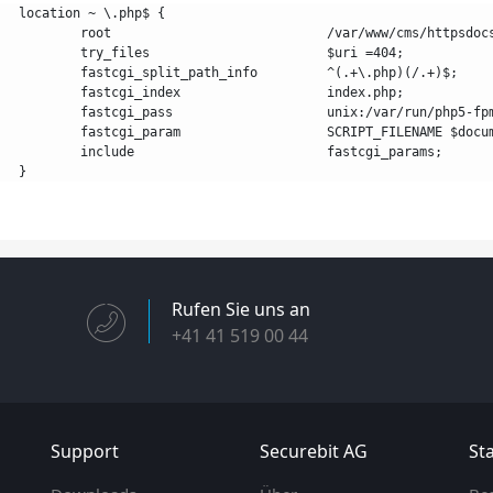
	location ~ \.php$ {
		root				/var/www/cms/httpsdo
		try_files			$uri =404;
		fastcgi_split_path_info		^(.+\.php)(/.+)$;
		fastcgi_index			index.php;
		fastcgi_pass			unix:/var/run/php
		fastcgi_param			SCRIPT_FILE
		include				fastcgi_params;
	}
Rufen Sie uns an
+41 41 519 00 44
Support
Securebit AG
Sta