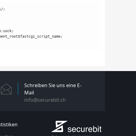
cs/;
5-fpm.sock;
NAME $document_root$fastcgi_script_name;
Schreiben Sie uns eine E-
Mail
info@securebit.ch
tistiken