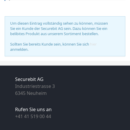
Um diesen Eintrag vollständig sehen zu können, müssen
Sie ein Kunde der Securebit AG sein. Dazu können Sie ein
belibites Produkt aus unserem Sortiment bestellen.
Sollten Sie bereits Kunde sein, können Sie sich
hier
anmelden.
Securebit AG
Industriestrasse 3
6345 Neuheim
Rufen Sie uns an
+41 41 519 00 44