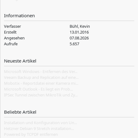
Informationen
Verfasser
Bühl, Kevin
Erstellt
13.01.2016
Angesehen
07.08.2026
Aufrufe
5.657
Neueste Artikel
Microsoft Windows - Entfernen des Ver...
Veeam Backup and Replication auf eine...
Mobotix - Reportdatei einer Kamera mi...
Microsoft Outlook - Es liegt ein Prob...
IPSec Tunnel zwischen MikroTik und Zy...
Beliebte Artikel
Installation und Konfiguration von Un...
Hetzner Debian 9 Stretch installation...
Powered by TCPDF entfernen