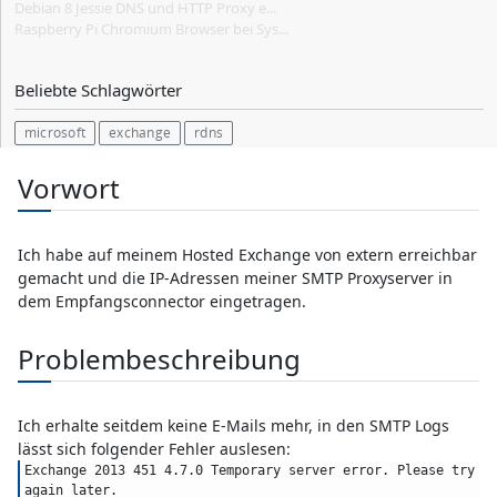
Debian 8 Jessie DNS und HTTP Proxy e...
Raspberry Pi Chromium Browser bei Sys...
Beliebte Schlagwörter
microsoft
exchange
rdns
Vorwort
Ich habe auf meinem Hosted Exchange von extern erreichbar
gemacht und die IP-Adressen meiner SMTP Proxyserver in
dem Empfangsconnector eingetragen.
Problembeschreibung
Ich erhalte seitdem keine E-Mails mehr, in den SMTP Logs
lässt sich folgender Fehler auslesen:
Exchange 2013 451 4.7.0 Temporary server error. Please try 
again later.