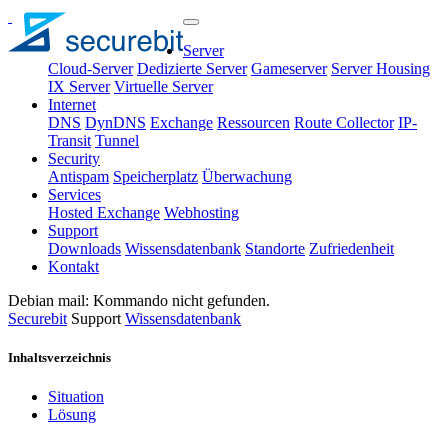
Server
Cloud-Server
Dedizierte Server
Gameserver
Server Housing
IX Server
Virtuelle Server
Internet
DNS
DynDNS
Exchange
Ressourcen
Route Collector
IP-
Transit
Tunnel
Security
Antispam
Speicherplatz
Überwachung
Services
Hosted Exchange
Webhosting
Support
Downloads
Wissensdatenbank
Standorte
Zufriedenheit
Kontakt
Debian mail: Kommando nicht gefunden.
Securebit
Support
Wissensdatenbank
Inhaltsverzeichnis
Situation
Lösung