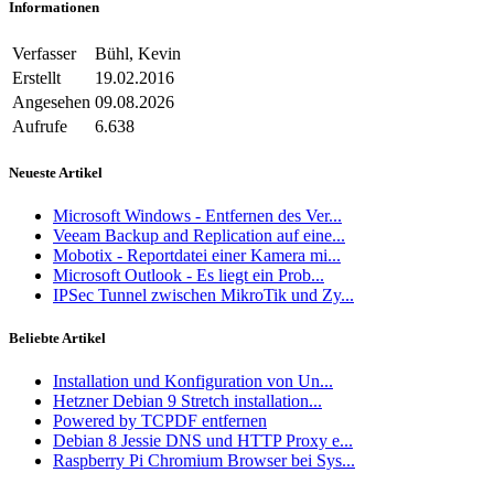
Informationen
Verfasser
Bühl, Kevin
Erstellt
19.02.2016
Angesehen
09.08.2026
Aufrufe
6.638
Neueste Artikel
Microsoft Windows - Entfernen des Ver...
Veeam Backup and Replication auf eine...
Mobotix - Reportdatei einer Kamera mi...
Microsoft Outlook - Es liegt ein Prob...
IPSec Tunnel zwischen MikroTik und Zy...
Beliebte Artikel
Installation und Konfiguration von Un...
Hetzner Debian 9 Stretch installation...
Powered by TCPDF entfernen
Debian 8 Jessie DNS und HTTP Proxy e...
Raspberry Pi Chromium Browser bei Sys...