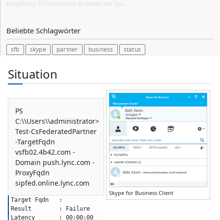
Raspberry Pi Chromium Browser bei Sys...
Beliebte Schlagwörter
sfb
skype
partner
business
status
Situation
PS
C:\\Users\\administrator>
Test-CsFederatedPartner
-TargetFqdn
vsfb02.4b42.com -
Domain push.lync.com -
ProxyFqdn
sipfed.online.lync.com
Skype for Business Client
Target Fqdn   :
Result        : Failure
Latency       : 00:00:00