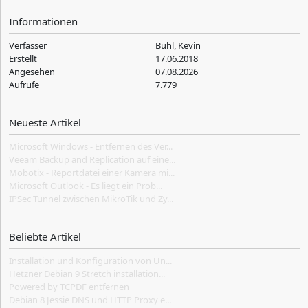
Informationen
Verfasser
Bühl, Kevin
Erstellt
17.06.2018
Angesehen
07.08.2026
Aufrufe
7.779
Neueste Artikel
Microsoft Windows - Entfernen des Ver...
Veeam Backup and Replication auf eine...
Mobotix - Reportdatei einer Kamera mi...
Microsoft Outlook - Es liegt ein Prob...
IPSec Tunnel zwischen MikroTik und Zy...
Beliebte Artikel
Installation und Konfiguration von Un...
Hetzner Debian 9 Stretch installation...
Powered by TCPDF entfernen
Debian 8 Jessie DNS und HTTP Proxy e...