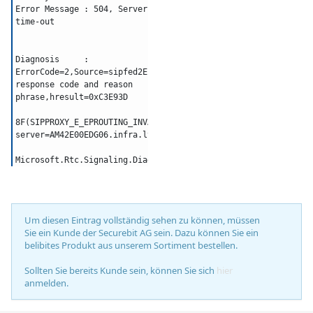
Error Message : 504, Server 
time-out
Diagnosis     : 
ErrorCode=2,Source=sipfed2E.online.lync.com,Reason=See 
response code and reason 
phrase,hresult=0xC3E93D
8F(SIPPROXY_E_EPROUTING_INVALID_EDGE_ROUTE_DESTINATION),sour
server=AM42E00EDG06.infra.lync.com
Microsoft.Rtc.Signaling.DiagnosticHeader
Um diesen Eintrag vollständig sehen zu können, müssen
Sie ein Kunde der Securebit AG sein. Dazu können Sie ein
belibites Produkt aus unserem Sortiment bestellen.
Sollten Sie bereits Kunde sein, können Sie sich
hier
anmelden.