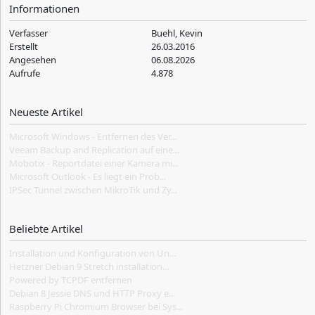
Informationen
Verfasser
Buehl, Kevin
Erstellt
26.03.2016
Angesehen
06.08.2026
Aufrufe
4.878
Neueste Artikel
Microsoft Windows - Entfernen des Ver...
Veeam Backup and Replication auf eine...
Mobotix - Reportdatei einer Kamera mi...
Microsoft Outlook - Es liegt ein Prob...
IPSec Tunnel zwischen MikroTik und Zy...
Beliebte Artikel
Installation und Konfiguration von Un...
Hetzner Debian 9 Stretch installation...
Powered by TCPDF entfernen
Debian 8 Jessie DNS und HTTP Proxy e...
Raspberry Pi Chromium Browser bei Sys...