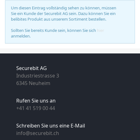
Um diesen Eintrag vollständig sehen zu können, müssen
Sie ein Kunde der Securebit AG sein. Dazu können Sie ein
belibites Produkt aus unserem Sortiment bestellen.
Sollten Sie bereits Kunde sein, können Sie sich
hier
anmelden.
Securebit AG
Industriestrasse 3
6345 Neuheim
Rufen Sie uns an
+41 41 519 00 44
Schreiben Sie uns eine E-Mail
info@securebit.ch