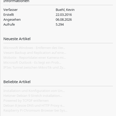
Informationen
Verfasser
Buehl, Kevin
Erstellt
22.03.2016
Angesehen
06.08.2026
Aufrufe
5.294
Neueste Artikel
Microsoft Windows - Entfernen des Ver...
Veeam Backup and Replication auf eine...
Mobotix - Reportdatei einer Kamera mi...
Microsoft Outlook - Es liegt ein Prob...
IPSec Tunnel zwischen MikroTik und Zy...
Beliebte Artikel
Installation und Konfiguration von Un...
Hetzner Debian 9 Stretch installation...
Powered by TCPDF entfernen
Debian 8 Jessie DNS und HTTP Proxy e...
Raspberry Pi Chromium Browser bei Sys...