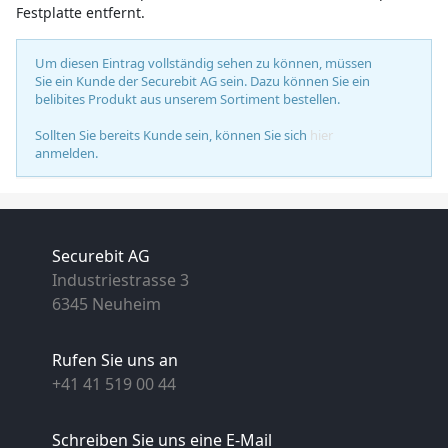
Festplatte entfernt.
Um diesen Eintrag vollständig sehen zu können, müssen
Sie ein Kunde der Securebit AG sein. Dazu können Sie ein
belibites Produkt aus unserem Sortiment bestellen.
Sollten Sie bereits Kunde sein, können Sie sich
hier
anmelden.
Securebit AG
Industriestrasse 3
6345 Neuheim
Rufen Sie uns an
+41 41 519 00 44
Schreiben Sie uns eine E-Mail