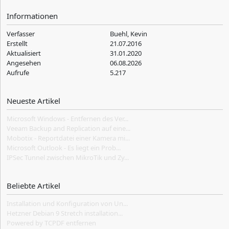
Informationen
Verfasser
Buehl, Kevin
Erstellt
21.07.2016
Aktualisiert
31.01.2020
Angesehen
06.08.2026
Aufrufe
5.217
Neueste Artikel
Microsoft Windows - Entfernen des Ver...
Veeam Backup and Replication auf eine...
Mobotix - Reportdatei einer Kamera mi...
Microsoft Outlook - Es liegt ein Prob...
IPSec Tunnel zwischen MikroTik und Zy...
Beliebte Artikel
Installation und Konfiguration von Un...
Hetzner Debian 9 Stretch installation...
Powered by TCPDF entfernen