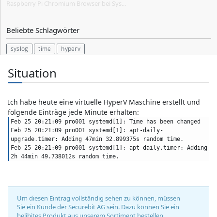
Raspberry Pi Chromium Browser bei Sys...
Beliebte Schlagwörter
syslog
time
hyperv
Situation
Ich habe heute eine virtuelle HyperV Maschine erstellt und
folgende Einträge jede Minute erhalten:
Feb 25 20:21:09 pro001 systemd[1]: Time has been changed
Feb 25 20:21:09 pro001 systemd[1]: apt-daily-
upgrade.timer: Adding 47min 32.899375s random time.
Feb 25 20:21:09 pro001 systemd[1]: apt-daily.timer: Adding 
2h 44min 49.738012s random time.
Um diesen Eintrag vollständig sehen zu können, müssen
Sie ein Kunde der Securebit AG sein. Dazu können Sie ein
belibites Produkt aus unserem Sortiment bestellen.