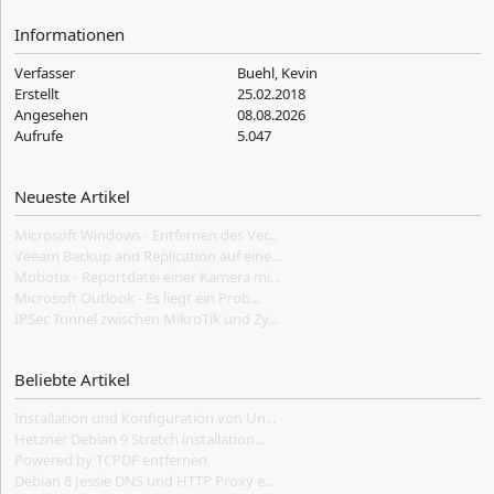
Informationen
Verfasser
Buehl, Kevin
Erstellt
25.02.2018
Angesehen
08.08.2026
Aufrufe
5.047
Neueste Artikel
Microsoft Windows - Entfernen des Ver...
Veeam Backup and Replication auf eine...
Mobotix - Reportdatei einer Kamera mi...
Microsoft Outlook - Es liegt ein Prob...
IPSec Tunnel zwischen MikroTik und Zy...
Beliebte Artikel
Installation und Konfiguration von Un...
Hetzner Debian 9 Stretch installation...
Powered by TCPDF entfernen
Debian 8 Jessie DNS und HTTP Proxy e...