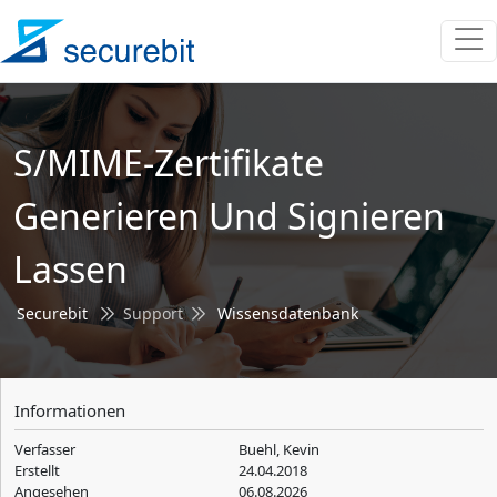
S/MIME-Zertifikate
Generieren Und Signieren
Lassen
Securebit
Support
Wissensdatenbank
Informationen
Verfasser
Buehl, Kevin
Erstellt
24.04.2018
Angesehen
06.08.2026