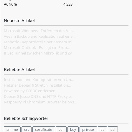
Aufrufe
4.333
Neueste Artikel
Microsoft Windows - Entfernen des Ver...
Veeam Backup and Replication auf eine...
Mobotix - Reportdatei einer Kamera mi...
Microsoft Outlook - Es liegt ein Prob...
IPSec Tunnel zwischen MikroTik und Zy...
Beliebte Artikel
Installation und Konfiguration von Un...
Hetzner Debian 9 Stretch installation...
Powered by TCPDF entfernen
Debian 8 Jessie DNS und HTTP Proxy e...
Raspberry Pi Chromium Browser bei Sys...
Beliebte Schlagwörter
smime
crt
certificate
cer
key
private
tls
ssl