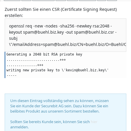
Zuerst sollten Sie einen CSR (Certificate Signing Request)
erstellen:
openssl req -new -nodes -sha256 -newkey rsa:2048 -
keyout
spam@buehl.biz.key
-out
spam@buehl.biz.csr
-
subj
\"/
emailAddress=spam@buehl.biz
/CN=buehl.biz/O=Buehl/OU=
Generating a 2048 bit RSA private key
..........................+++
...............+++
writing new private key to \'
kevin@buehl.biz.key
\'
-----
Um diesen Eintrag vollständig sehen zu können, müssen
Sie ein Kunde der Securebit AG sein. Dazu können Sie ein
belibites Produkt aus unserem Sortiment bestellen.
Sollten Sie bereits Kunde sein, können Sie sich
hier
anmelden.