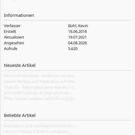
Informationen
Verfasser
Bühl, Kevin
Erstellt
16.06.2018
Aktualisiert
19.07.2021
Angesehen
04.08.2026
Aufrufe
5.620
Neueste Artikel
Microsoft Windows - Entfernen des Ver...
Veeam Backup and Replication auf eine...
Mobotix - Reportdatei einer Kamera mi...
Microsoft Outlook - Es liegt ein Prob...
IPSec Tunnel zwischen MikroTik und Zy...
Beliebte Artikel
Installation und Konfiguration von Un...
Hetzner Debian 9 Stretch installation...