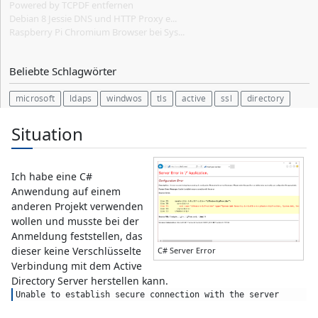
Powered by TCPDF entfernen
Debian 8 Jessie DNS und HTTP Proxy e...
Raspberry Pi Chromium Browser bei Sys...
Beliebte Schlagwörter
microsoft
ldaps
windwos
tls
active
ssl
directory
Situation
Ich habe eine C#
Anwendung auf einem
anderen Projekt verwenden
wollen und musste bei der
Anmeldung feststellen, das
dieser keine Verschlüsselte
C# Server Error
Verbindung mit dem Active
Directory Server herstellen kann.
Unable to establish secure connection with the server