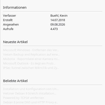
Informationen
Verfasser
Buehl, Kevin
Erstellt
14.07.2018
Angesehen
09.08.2026
Aufrufe
4.473
Neueste Artikel
Microsoft Windows - Entfernen des Ver...
Veeam Backup and Replication auf eine...
Mobotix - Reportdatei einer Kamera mi...
Microsoft Outlook - Es liegt ein Prob...
IPSec Tunnel zwischen MikroTik und Zy...
Beliebte Artikel
Installation und Konfiguration von Un...
Hetzner Debian 9 Stretch installation...
Powered by TCPDF entfernen
Debian 8 Jessie DNS und HTTP Proxy e...