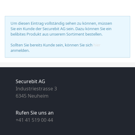
Um diesen Eintrag vollständig sehen zu können, müssen
Sie ein Kunde der Securebit AG sein. Dazu können Sie ein
belibites Produkt aus unserem Sortiment bestellen.
Sollten Sie bereits Kunde sein, können Sie sich
hier
anmelden.
Securebit AG
Industriestrasse 3
6345 Neuheim
Rufen Sie uns an
+41 41 519 00 44