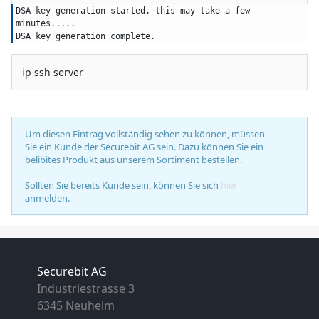
DSA key generation started, this may take a few 
minutes.....
DSA key generation complete.
ip ssh server
Um diesen Eintrag vollständig sehen zu können, müssen
Sie ein Kunde der Securebit AG sein. Dazu können Sie ein
belibites Produkt aus unserem Sortiment bestellen.
Sollten Sie bereits Kunde sein, können Sie sich
hier
anmelden.
Securebit AG
Industriestrasse 3
6345 Neuheim