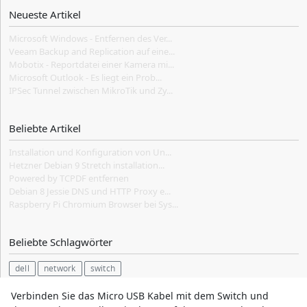
Neueste Artikel
Microsoft Windows - Entfernen des Ver...
Veeam Backup and Replication auf eine...
Mobotix - Reportdatei einer Kamera mi...
Microsoft Outlook - Es liegt ein Prob...
IPSec Tunnel zwischen MikroTik und Zy...
Beliebte Artikel
Installation und Konfiguration von Un...
Hetzner Debian 9 Stretch installation...
Powered by TCPDF entfernen
Debian 8 Jessie DNS und HTTP Proxy e...
Raspberry Pi Chromium Browser bei Sys...
Beliebte Schlagwörter
dell
network
switch
Verbinden Sie das Micro USB Kabel mit dem Switch und