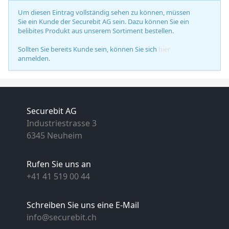
Um diesen Eintrag vollständig sehen zu können, müssen
Sie ein Kunde der Securebit AG sein. Dazu können Sie ein
belibites Produkt aus unserem Sortiment bestellen.
Sollten Sie bereits Kunde sein, können Sie sich
hier
anmelden.
Securebit AG
Industriestrasse 3
6345 Neuheim
Rufen Sie uns an
+41 41 519 00 44
Schreiben Sie uns eine E-Mail
info@securebit.ch