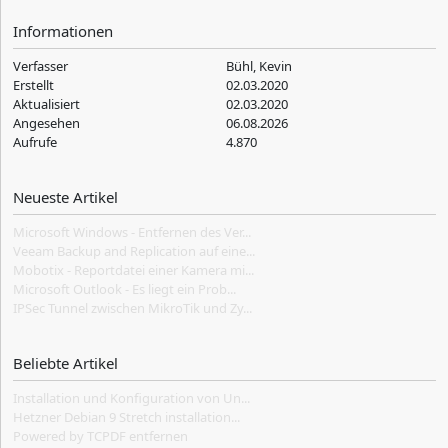
Informationen
Verfasser
Bühl, Kevin
Erstellt
02.03.2020
Aktualisiert
02.03.2020
Angesehen
06.08.2026
Aufrufe
4.870
Neueste Artikel
Microsoft Windows - Entfernen des Ver...
Veeam Backup and Replication auf eine...
Mobotix - Reportdatei einer Kamera mi...
Microsoft Outlook - Es liegt ein Prob...
IPSec Tunnel zwischen MikroTik und Zy...
Beliebte Artikel
Installation und Konfiguration von Un...
Hetzner Debian 9 Stretch installation...
Powered by TCPDF entfernen