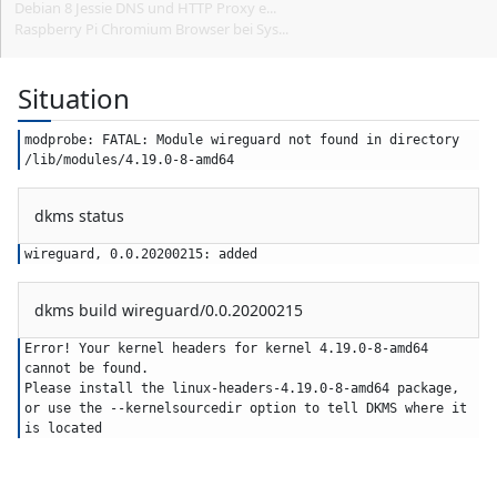
Debian 8 Jessie DNS und HTTP Proxy e...
Raspberry Pi Chromium Browser bei Sys...
Situation
modprobe: FATAL: Module wireguard not found in directory 
/lib/modules/4.19.0-8-amd64
dkms status
wireguard, 0.0.20200215: added
dkms build wireguard/0.0.20200215
Error! Your kernel headers for kernel 4.19.0-8-amd64 
cannot be found.
Please install the linux-headers-4.19.0-8-amd64 package,
or use the --kernelsourcedir option to tell DKMS where it 
is located