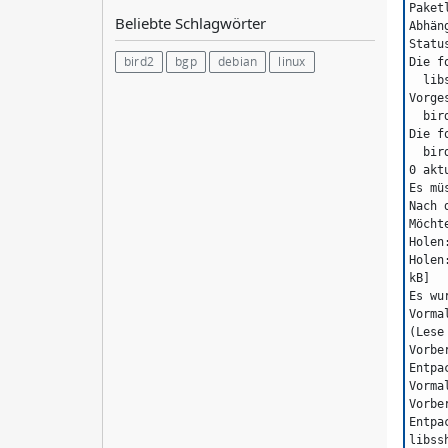
Paket
Beliebte Schlagwörter
Abhän
Statu
bird2
bgp
debian
linux
Die f
  li
Vorge
  bi
Die f
  b
0 akt
Es mü
Nach 
Möcht
Holen
Holen
kB]
Es wu
Vorma
(Lese
Vorbe
Entpa
Vorma
Vorbe
Entpa
libss