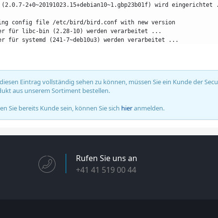
 (2.0.7-2+0~20191023.15+debian10~1.gbp23b01f) wird eingerichtet 
ing config file /etc/bird/bird.conf with new version
er für libc-bin (2.28-10) werden verarbeitet ...
er für systemd (241-7~deb10u3) werden verarbeitet ...
iesen Eintrag vollständig sehen zu können, müssen Sie ein Kunde der Secure
ukt aus unserem Sortiment bestellen.
ten Sie bereits Kunde sein, können Sie sich
hier
anmelden.
Rufen Sie uns an
+41 41 519 00 44