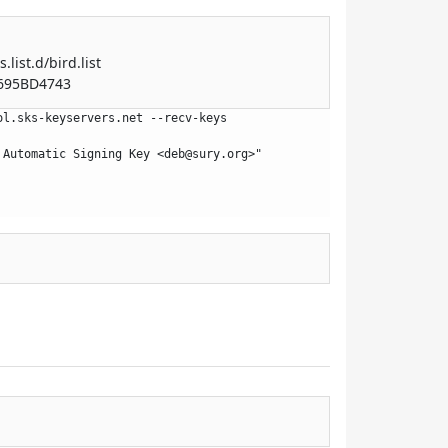
list.d/bird.list
2B695BD4743
l.sks-keyservers.net --recv-keys 
 Automatic Signing Key <
deb@sury.org
>" 