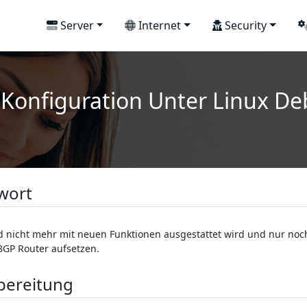
Server
Internet
Security
d Konfiguration Unter Linux De
wort
d nicht mehr mit neuen Funktionen ausgestattet wird und nur noch B
BGP Router aufsetzen.
bereitung