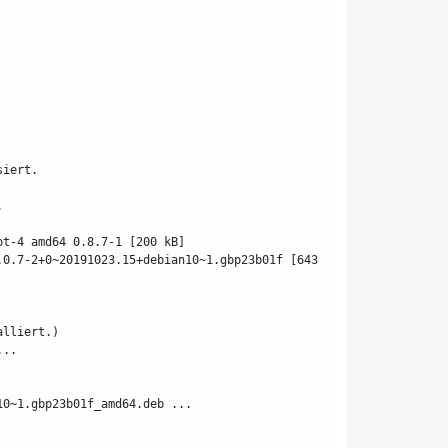
siert.
.
pt-4 amd64 0.8.7-1 [200 kB]
0.7-2+0~20191023.15+debian10~1.gbp23b01f [643 
alliert.)
...
10~1.gbp23b01f_amd64.deb ...