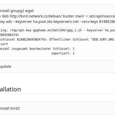
install gnupg2 wget
 'deb http://bird.network.cz/debian/ buster main' > /etc/apt/sources.
key adv --keyserver ha.pool.sks-keyservers.net --recv-keys B188E
ting: /tmp/apt-key-gpghome.mstXeCCXAV/gpg.1.sh --keyserver ha.poo
2B695BD4743
Schlüssel B188E2B695BD4743: Öffentlicher Schlüssel "DEB.SURY.ORG
tiert
Anzahl insgesamt bearbeiteter Schlüssel: 1
                             importiert: 1
update
allation
install bird2