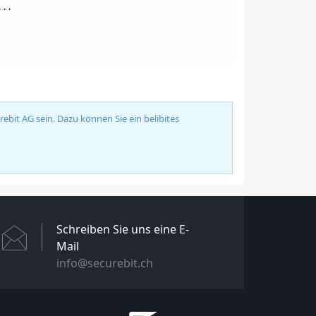
...
bit AG sein. Dazu können Sie ein belibites
Schreiben Sie uns eine E-
Mail
info@securebit.ch