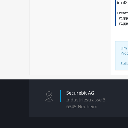
bird2
Creat
Trigg
Trigg
Um d
Prod
Soll
Securebit AG
Industriestrasse 3
6345 Neuheim