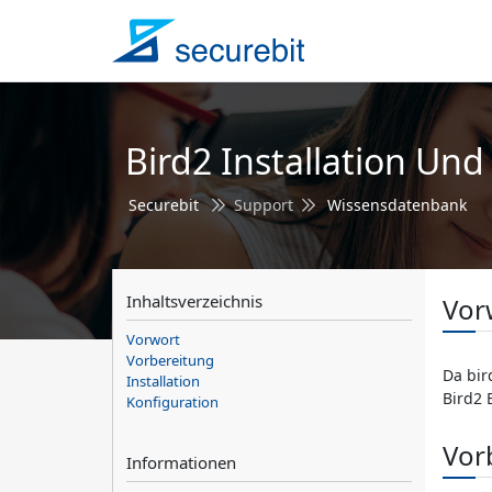
Bird2 Installation Un
Securebit
Support
Wissensdatenbank
Inhaltsverzeichnis
Vor
Vorwort
Vorbereitung
Da bir
Installation
Bird2 
Konfiguration
Vor
Informationen