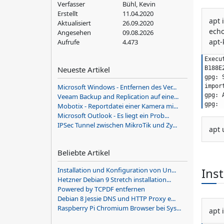
Verfasser
Bühl, Kevin
Erstellt
11.04.2020
apt 
Aktualisiert
26.09.2020
echo
Angesehen
09.08.2026
apt-
Aufrufe
4.473
Execu
Neueste Artikel
B188E
gpg: 
Microsoft Windows - Entfernen des Ver...
impor
gpg: 
Veeam Backup and Replication auf eine...
gpg: 
Mobotix - Reportdatei einer Kamera mi...
Microsoft Outlook - Es liegt ein Prob...
IPSec Tunnel zwischen MikroTik und Zy...
apt 
Beliebte Artikel
Inst
Installation und Konfiguration von Un...
Hetzner Debian 9 Stretch installation...
Powered by TCPDF entfernen
Debian 8 Jessie DNS und HTTP Proxy e...
Raspberry Pi Chromium Browser bei Sys...
apt 