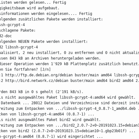
listen werden gelesen... Fertig
gigkeitsbaum wird aufgebaut.
sinformationen werden eingelesen.... Fertig
olgenden zusätzlichen Pakete werden installiert:
bssh-gcrypt-4
schlagene Pakete:
rd2-doc
olgenden NEUEN Pakete werden installiert:
ird2 libssh-gcrypt-4
ualisiert, 2 neu installiert, 0 zu entfernen und 0 nicht aktuali
ssen 843 kB an Archiven heruntergeladen werden.
dieser Operation werden 1'929 kB Plattenplatz zusätzlich benutzt
en Sie fortfahren? [J/n]
:1 http://ftp.de.debian.org/debian buster/main amd64 libssh-gcry
:2 http://bird.network.cz/debian buster/main amd64 bird2 amd64 2.
rden 843 kB in 0 s geholt (2'191 kB/s).
ls nicht ausgewähltes Paket libssh-gcrypt-4:amd64 wird gewählt.
 Datenbank ... 28012 Dateien und Verzeichnisse sind derzeit inst
reitung zum Entpacken von .../libssh-gcrypt-4_0.8.7-1_amd64.deb 
cken von libssh-gcrypt-4:amd64 (0.8.7-1) ...
ls nicht ausgewähltes Paket bird2 wird gewählt.
reitung zum Entpacken von .../bird2_2.0.7-2+0~20191023.15+debian
cken von bird2 (2.0.7-2+0~20191023.15+debian10~1.gbp23b01f) ...
h-gcrypt-4:amd64 (0.8.7-1) wird eingerichtet ...