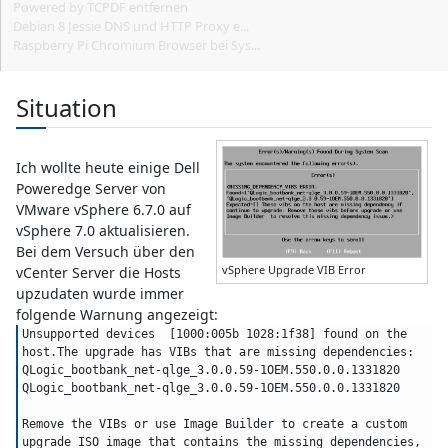
Powered by TCPDF entfernen
Debian 8 Jessie DNS und HTTP Proxy e...
Raspberry Pi Chromium Browser bei Sys...
Situation
Ich wollte heute einige Dell
Poweredge Server von
VMware vSphere 6.7.0 auf
vSphere 7.0 aktualisieren.
Bei dem Versuch über den
vSphere Upgrade VIB Error
vCenter Server die Hosts
upzudaten wurde immer
folgende Warnung angezeigt:
Unsupported devices  [1000:005b 1028:1f38] found on the 
host.The upgrade has VIBs that are missing dependencies:
QLogic_bootbank_net-qlge_3.0.0.59-1OEM.550.0.0.1331820
QLogic_bootbank_net-qlge_3.0.0.59-1OEM.550.0.0.1331820
Remove the VIBs or use Image Builder to create a custom 
upgrade ISO image that contains the missing dependencies, 