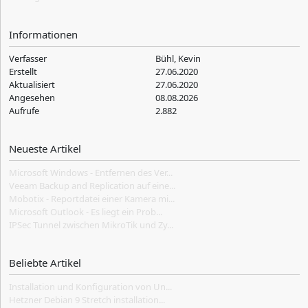
Informationen
Verfasser
Bühl, Kevin
Erstellt
27.06.2020
Aktualisiert
27.06.2020
Angesehen
08.08.2026
Aufrufe
2.882
Neueste Artikel
Microsoft Windows - Entfernen des Ver...
Veeam Backup and Replication auf eine...
Mobotix - Reportdatei einer Kamera mi...
Microsoft Outlook - Es liegt ein Prob...
IPSec Tunnel zwischen MikroTik und Zy...
Beliebte Artikel
Installation und Konfiguration von Un...
Hetzner Debian 9 Stretch installation...