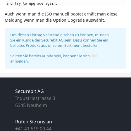
and try to upgrade again.
Auch wenn man die ISO manuell bootet erhält man diese
Meldung wenn man die Option
Upgrade
auswählt.
Um diesen Eintrag vollständig sehen zu können, müssen
Sie ein Kunde der Securebit AG sein. Dazu können Sie ein
belibites Produkt aus unserem Sortiment bestellen.
Sollten Sie bereits Kunde sein, können Sie sich
hier
anmelden.
Securebit AG
Industriestrasse 3
6345 Neuheim
Rufen Sie uns an
+41 41 519 00 44