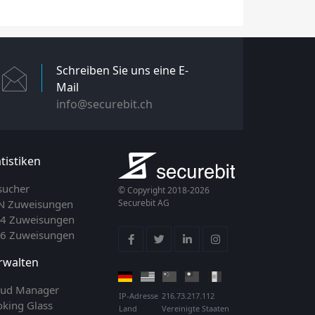
Schreiben Sie uns eine E-
Mail
info@securebit.ch
tistiken
sucher
© Copyright 2018-2026
N Zuweisungen
Securebit AG
v4 Zuweisungen
v6 Zuweisungen
rwalten
oud Manager
IP-Adresse
216.73.217.112
oking Glass
Land
Vereinigte Staaten