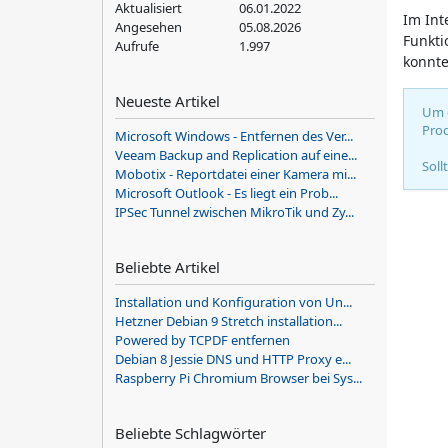
Aktualisiert
06.01.2022
Im Int
Angesehen
05.08.2026
Funkti
Aufrufe
1.997
konnte
Neueste Artikel
Um d
Prod
Microsoft Windows - Entfernen des Ver...
Veeam Backup and Replication auf eine...
Soll
Mobotix - Reportdatei einer Kamera mi...
Microsoft Outlook - Es liegt ein Prob...
IPSec Tunnel zwischen MikroTik und Zy...
Beliebte Artikel
Installation und Konfiguration von Un...
Hetzner Debian 9 Stretch installation...
Powered by TCPDF entfernen
Debian 8 Jessie DNS und HTTP Proxy e...
Raspberry Pi Chromium Browser bei Sys...
Beliebte Schlagwörter