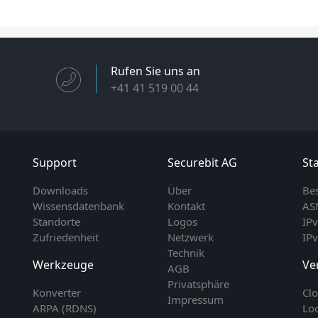
Rufen Sie uns an
+41 41 519 00 44
Support
Securebit AG
Sta
Downloads
Über
Be
Wissensdatenbank
Kontakt
AS
Standorte
Logos
IP
Zufriedenheit
Netzwerk
IP
Technik
Werkzeuge
Ve
AGB
Privatsphäre
Konverter
Cl
Impressum
ARPA (RDNS)
Lo