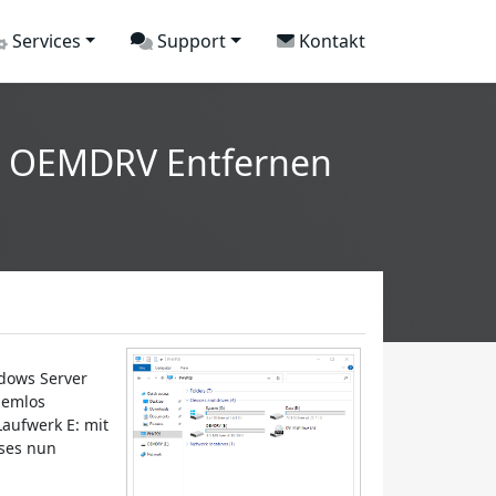
Services
Support
Kontakt
22 OEMDRV Entfernen
ndows Server
blemlos
Laufwerk E: mit
ses nun