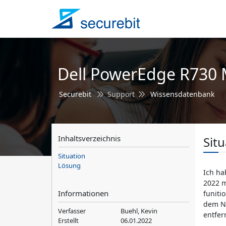
Dell PowerEdge R730 
Securebit
Support
Wissensdatenbank
Inhaltsverzeichnis
Situ
Situation
Lösung
Ich ha
2022 m
Informationen
funiti
dem Na
Verfasser
Buehl, Kevin
entfer
Erstellt
06.01.2022