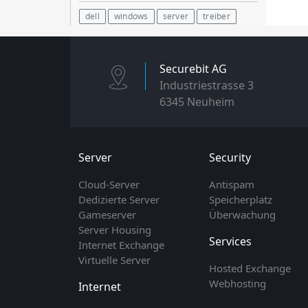
dell
windows
server
treiber
Securebit AG
Industriestrasse 3
6345 Neuheim
Server
Security
Cloud-Server
Antispam
Dedizierte Server
Speicherplatz
Gameserver
Überwachung
Server Housing
Services
Internet Exchange
Virtuelle Server
Hosted Exchange
Webhosting
Internet