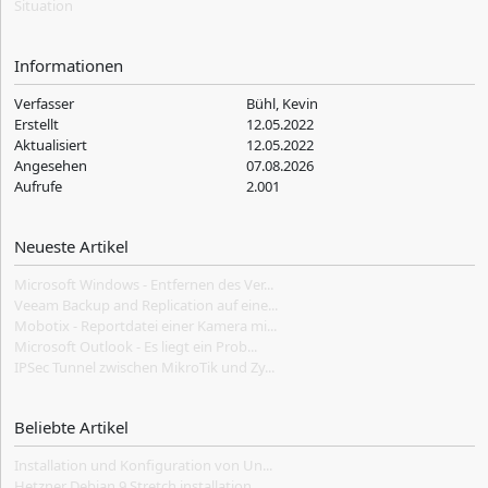
Situation
Informationen
Verfasser
Bühl, Kevin
Erstellt
12.05.2022
Aktualisiert
12.05.2022
Angesehen
07.08.2026
Aufrufe
2.001
Neueste Artikel
Microsoft Windows - Entfernen des Ver...
Veeam Backup and Replication auf eine...
Mobotix - Reportdatei einer Kamera mi...
Microsoft Outlook - Es liegt ein Prob...
IPSec Tunnel zwischen MikroTik und Zy...
Beliebte Artikel
Installation und Konfiguration von Un...
Hetzner Debian 9 Stretch installation...