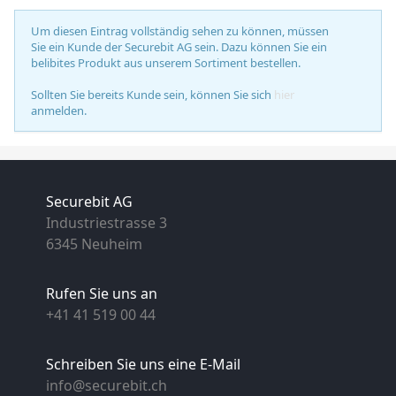
Um diesen Eintrag vollständig sehen zu können, müssen
Sie ein Kunde der Securebit AG sein. Dazu können Sie ein
belibites Produkt aus unserem Sortiment bestellen.
Sollten Sie bereits Kunde sein, können Sie sich
hier
anmelden.
Securebit AG
Industriestrasse 3
6345 Neuheim
Rufen Sie uns an
+41 41 519 00 44
Schreiben Sie uns eine E-Mail
info@securebit.ch