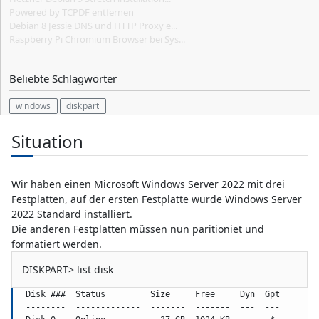
Powered by TCPDF entfernen
Debian 8 Jessie DNS und HTTP Proxy e...
Raspberry Pi Chromium Browser bei Sys...
Beliebte Schlagwörter
windows
diskpart
Situation
Wir haben einen Microsoft Windows Server 2022 mit drei
Festplatten, auf der ersten Festplatte wurde Windows Server
2022 Standard installiert.
Die anderen Festplatten müssen nun paritioniet und
formatiert werden.
DISKPART> list disk
  Disk ###  Status         Size     Free     Dyn  Gpt
  --------  -------------  -------  -------  ---  ---