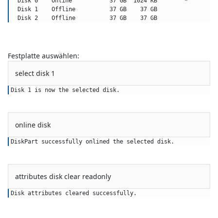
  Disk 0    Online           37 GB  1024 KB        *
  Disk 1    Offline          37 GB    37 GB
  Disk 2    Offline          37 GB    37 GB
Festplatte auswählen:
select disk 1
Disk 1 is now the selected disk.
online disk
DiskPart successfully onlined the selected disk.
attributes disk clear readonly
Disk attributes cleared successfully.