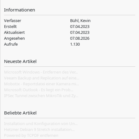
Informationen
Verfasser
Bühl, Kevin
Erstellt
07.04.2023
Aktualisiert
07.04.2023
Angesehen
07.08.2026
Aufrufe
1.130
Neueste Artikel
Microsoft Windows - Entfernen des Ver...
Veeam Backup and Replication auf eine...
Mobotix - Reportdatei einer Kamera mi...
Microsoft Outlook - Es liegt ein Prob...
IPSec Tunnel zwischen MikroTik und Zy...
Beliebte Artikel
Installation und Konfiguration von Un...
Hetzner Debian 9 Stretch installation...
Powered by TCPDF entfernen