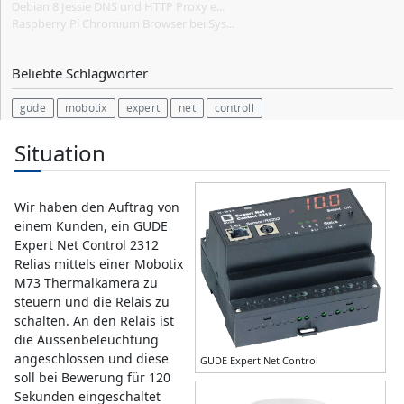
Debian 8 Jessie DNS und HTTP Proxy e...
Raspberry Pi Chromium Browser bei Sys...
Beliebte Schlagwörter
gude
mobotix
expert
net
controll
Situation
Wir haben den Auftrag von
einem Kunden, ein GUDE
Expert Net Control 2312
Relias mittels einer Mobotix
M73 Thermalkamera zu
steuern und die Relais zu
schalten. An den Relais ist
die Aussenbeleuchtung
angeschlossen und diese
GUDE Expert Net Control
soll bei Bewerung für 120
Sekunden eingeschaltet