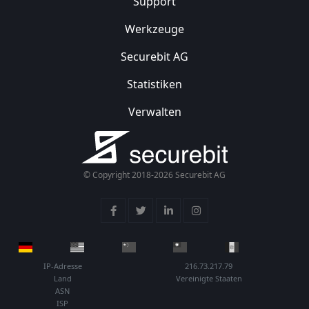
Support
Werkzeuge
Securebit AG
Statistiken
Verwalten
© Copyright 2018-2026 Securebit AG
IP-Adresse
216.73.217.79
Land
Vereinigte Staaten
ASN
ISP