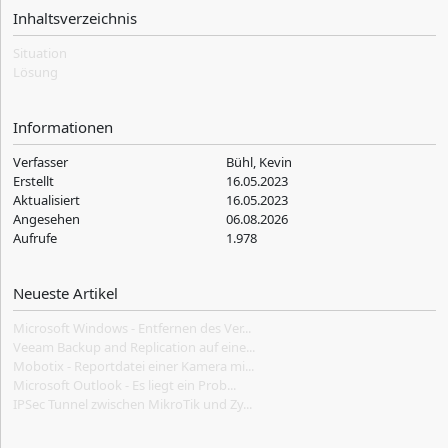
Inhaltsverzeichnis
Situation
Lösung
Informationen
Verfasser
Bühl, Kevin
Erstellt
16.05.2023
Aktualisiert
16.05.2023
Angesehen
06.08.2026
Aufrufe
1.978
Neueste Artikel
Microsoft Windows - Entfernen des Ver...
Veeam Backup and Replication auf eine...
Mobotix - Reportdatei einer Kamera mi...
Microsoft Outlook - Es liegt ein Prob...
IPSec Tunnel zwischen MikroTik und Zy...