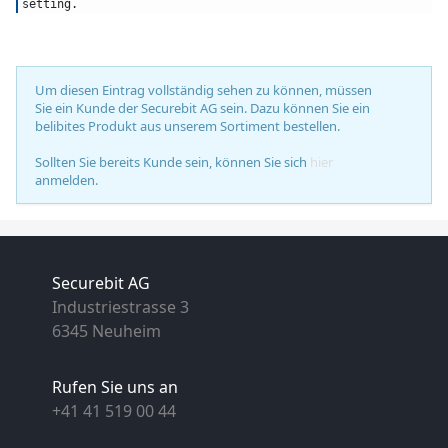
setting.
Um diesen Eintrag vollständig sehen zu können, müssen
Sie ein Kunde der Securebit AG sein. Dazu können Sie ein
belibites Produkt aus unserem Sortiment bestellen.
Sollten Sie bereits Kunde sein, können Sie sich
hier
anmelden.
Securebit AG
Industriestrasse 3
6345 Neuheim
Rufen Sie uns an
+41 41 519 00 44