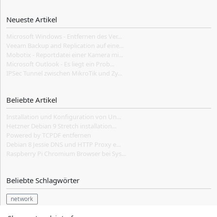
Neueste Artikel
Microsoft Windows - Entfernen des Ver...
Veeam Backup and Replication auf eine...
Mobotix - Reportdatei einer Kamera mi...
Microsoft Outlook - Es liegt ein Prob...
IPSec Tunnel zwischen MikroTik und Zy...
Beliebte Artikel
Installation und Konfiguration von Un...
Hetzner Debian 9 Stretch installation...
Powered by TCPDF entfernen
Debian 8 Jessie DNS und HTTP Proxy e...
Raspberry Pi Chromium Browser bei Sys...
Beliebte Schlagwörter
network